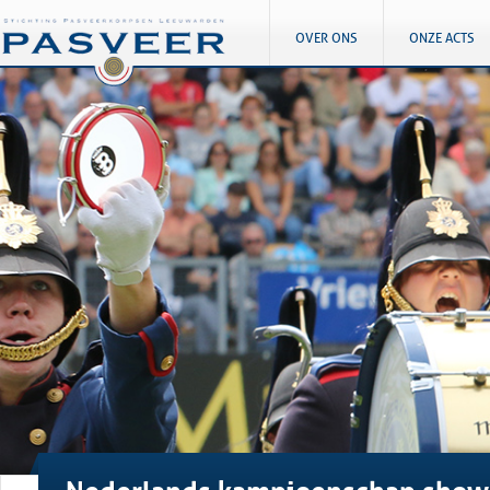
OVER ONS
ONZE ACTS
Nederlands kampioenschap show