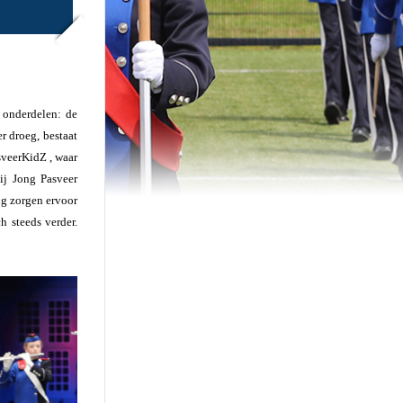
e onderdelen: de
r droeg, bestaat
sveerKidZ , waar
ij Jong Pasveer
ng zorgen ervoor
h steeds verder.