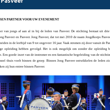
SEN PARTNER VOOR UW EVENEMENT
 er van jongs af aan al in bij de leden van Pasveer. De stichting bestaat uit dri
ng Pasveer en Pasveer. Jong Pasveer, dat tot mei 2010 de naam Jeugdkorps Pasvee
meiden in de leeftijd van 9 tot ongeveer 16 jaar. Vaak stromen zij door vanuit de Pa
ige opleiding hebben gevolgd. Het is ook mogelijk om zonder die opleiding b
. Een goede inzet van de instromer en een fantastische begeleiding van de stichti
h snel thuis voelt binnen de groep. Binnen Jong Pasveer ontwikkelen de leden zic
ken zij hun entree binnen Pasveer.