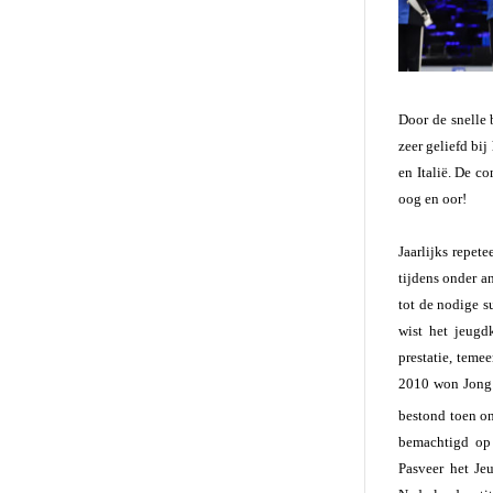
Door de snelle 
zeer geliefd bij
en Italië. De c
oog en oor!
Jaarlijks repet
tijdens onder a
tot de nodige 
wist het jeugd
prestatie, teme
2010 won Jong 
bestond toen on
bemachtigd op 
Pasveer het Je