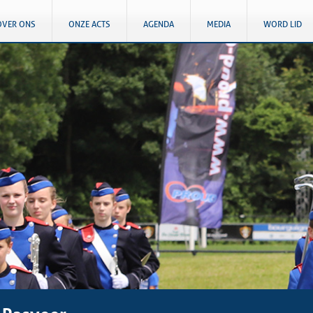
OVER ONS
ONZE ACTS
AGENDA
MEDIA
WORD LID
 Pasveer