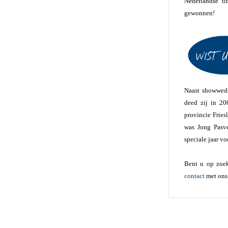
Nederlandse ti
gewonnen!
Naast showweds
deed zij in 20
provincie Fries
was Jong Pasve
speciale jaar v
Bent u op zoek
contact
met ons 