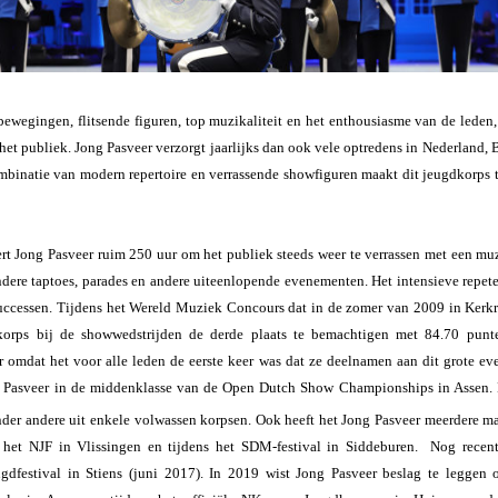
bewegingen, flitsende figuren, top muzikaliteit en het enthousiasme van de leden,
 het publiek. Jong Pasveer verzorgt jaarlijks dan ook vele optredens in Nederland, 
ombinatie van modern repertoire en verrassende showfiguren maakt dit jeugdkorps t
eert Jong Pasveer ruim 250 uur om het publiek steeds weer te verrassen met een mu
ndere taptoes, parades en andere uiteenlopende evenementen. Het intensieve repete
successen. Tijdens het Wereld Muziek Concours dat in de zomer van 2009 in Kerkr
korps bij de showwedstrijden de derde plaats te bemachtigen met 84.70 pun
er omdat het voor alle leden de eerste keer was dat ze deelnamen aan dit grote ev
Pasveer in de middenklasse van de Open Dutch Show Championships in Assen. 
der andere uit enkele volwassen korpsen. Ook heeft het Jong Pasveer meerdere m
het NJF in Vlissingen en tijdens het SDM-festival in Siddeburen. Nog recen
ugdfestival in Stiens (juni 2017). In 2019 wist Jong Pasveer beslag te leggen o