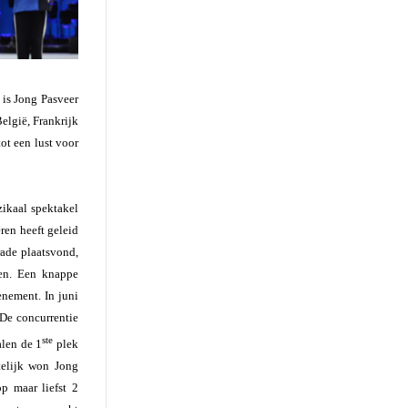
 is Jong Pasveer
België, Frankrijk
ot een lust voor
zikaal spektakel
ren heeft geleid
ade plaatsvond,
ten. Een knappe
enement. In juni
De concurrentie
ste
alen de 1
plek
telijk won Jong
p maar liefst 2