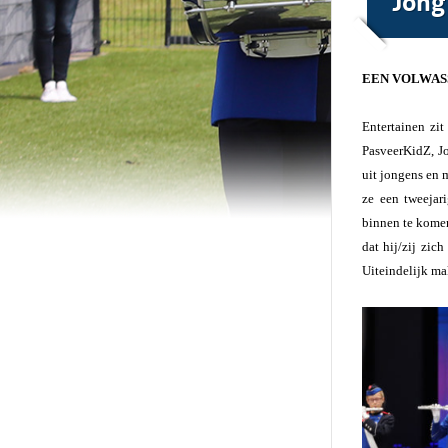
EEN VOLWAS
Entertainen zit
PasveerKidZ, Jo
uit jongens en 
ze een tweejar
binnen te komen
dat hij/zij zic
Uiteindelijk ma