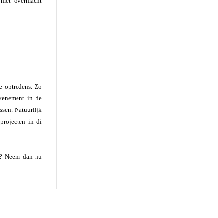
d met overmacht
e optredens. Zo
evenement in de
ssen. Natuurlijk
projecten in di
en? Neem dan nu