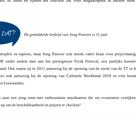
tels, in Assen en tijdens het officiële NK voor Jeugdkorpsen in Huizen wer
De gemiddelde leeftijd van Jong Pasveer is 11 jaar
trijden en taptoes, staat Jong Pasveer ook steeds vaker klaar voor projectmatig
08 onder andere mee aan het prestigieuze Frysk Festival, een jaarlijks kunst
land. Ook waren zij in 2011 aanwezig bij de opening van de nacht van de TT in A
er ook aanwezig bij de opening van Culturele Hoofdstad 2018 en vele kunst
oor Leeuwarden.
 naar een jong team met enthousiaste muzikanten die uw evenement verrijk
op om de beschikbaarheid en prijzen te checken!