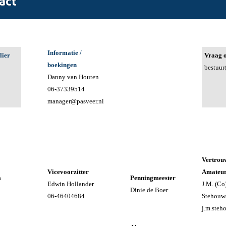
Informatie /
lier
Vraag o
boekingen
bestuur
Danny van Houten
06-37339514
manager@pasveer.nl
Vertrou
Vicevoorzitter
Amateu
a
Penningmeester
Edwin Hollander
J.M. (Co
Dinie de Boer
06-46404684
Stehou
j.m.ste
veer.nl
–