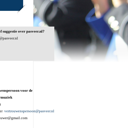
f suggestie over pasveer.nl?
@pasveer.nl
wenspersoon voor de
rmuziek
)
wer
vertrouwenspersoon@pasveer.nl
houwer@gmail.com