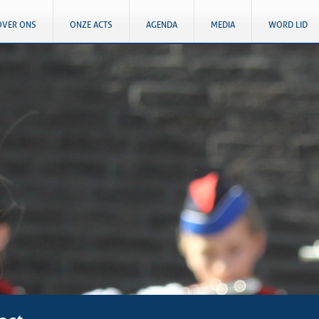
OVER ONS
ONZE ACTS
AGENDA
MEDIA
WORD LID
act