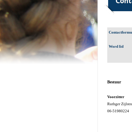
Contactformu
Word lid
–
–
Bestuur
Voorzitter
Ruthger Zijlstr
06-51980224
vV
voorzitter@pas