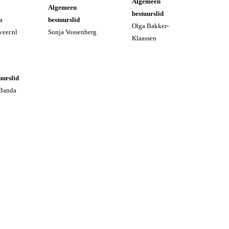
Algemeen
Algemeen
bestuurslid
a
bestuurslid
Olga Bakker-
veer.nl
Sonja Vossenberg
Klaassen
uurslid
-Banda